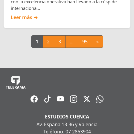
con la excelencia operativa han llevado a la cúspide
internaciona...
Leer más →
1
2
3
…
95
»
ESTUDIOS CUENCA
Av. España 13-36 y Valencia
Teléfono: 07 2863904