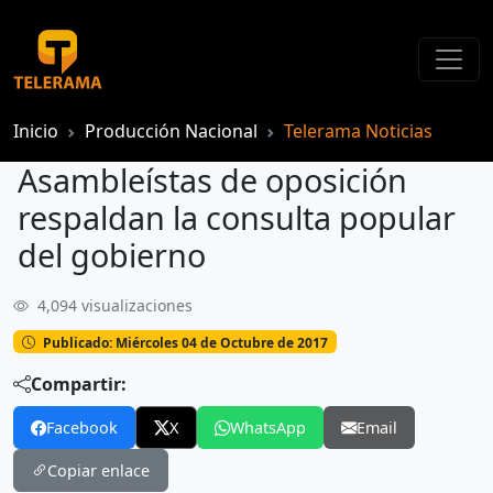
Inicio
Producción Nacional
Telerama Noticias
Asambleístas de oposición
respaldan la consulta popular
del gobierno
4,094 visualizaciones
Asambleístas de oposición respaldan la consulta popular del gobierno
Publicado: Miércoles 04 de Octubre de 2017
Compartir:
Facebook
X
WhatsApp
Email
Copiar enlace