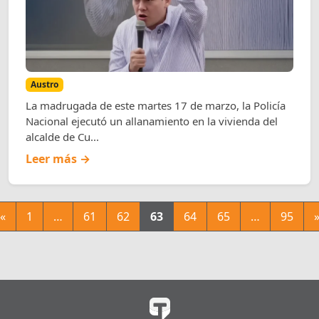
Austro
La madrugada de este martes 17 de marzo, la Policía
Nacional ejecutó un allanamiento en la vivienda del
alcalde de Cu...
Leer más →
«
1
…
61
62
63
64
65
…
95