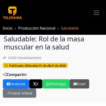
Inicio
Producción Nacional
Saludable
Saludable: Rol de la masa
muscular en la salud
3,842 visualizaciones
Saludable: Rol de la masa muscular en la salud
Publicado: Miércoles 01 de Abril de 2026
Compartir:
Facebook
X
WhatsApp
Email
Copiar enlace