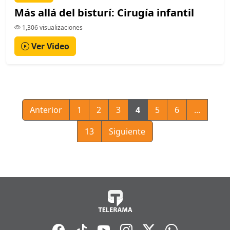
Más allá del bisturí: Cirugía infantil
1,306 visualizaciones
Ver Video
Anterior
1
2
3
4
5
6
...
13
Siguiente