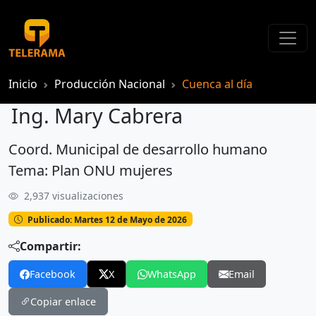
Inicio
Producción Nacional
Cuenca al día
Ing. Mary Cabrera
Coord. Municipal de desarrollo humano
Ing. Mary Cabrera
Tema: Plan ONU mujeres
2,937 visualizaciones
Publicado: Martes 12 de Mayo de 2026
Compartir:
Facebook
X
WhatsApp
Email
Copiar enlace