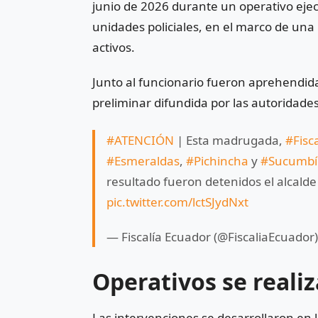
junio de 2026 durante un operativo eje
unidades policiales, en el marco de una 
activos.
Junto al funcionario fueron aprehendid
preliminar difundida por las autoridades
#ATENCIÓN
| Esta madrugada,
#Fisc
#Esmeraldas
,
#Pichincha
y
#Sucumbí
resultado fueron detenidos el alcalde
pic.twitter.com/lctSJydNxt
— Fiscalía Ecuador (@FiscaliaEcuador
Operativos se realiz
Las intervenciones se desarrollaron en 