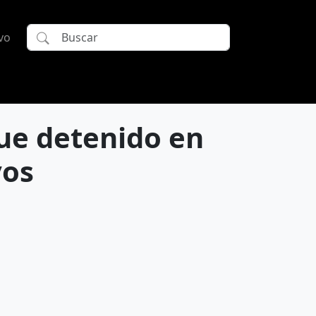
vo
fue detenido en
vos