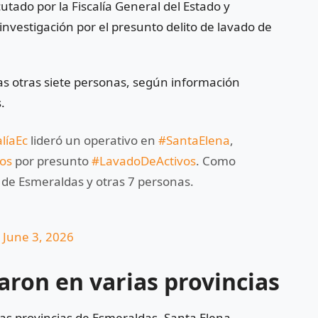
cutado por la
Fiscalía General del Estado
y
investigación por el presunto delito de lavado de
as otras siete personas, según información
.
alíaEc
lideró un operativo en
#SantaElena
,
os
por presunto
#LavadoDeActivos
. Como
 de Esmeraldas y otras 7 personas.
)
June 3, 2026
aron en varias provincias
las provincias de
Esmeraldas
,
Santa Elena
,