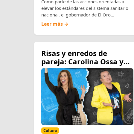
Como parte de las acciones orientadas a
elevar los estándares del sistema sanitario
nacional, el gobernador de El Oro...
Leer más →
Risas y enredos de
pareja: Carolina Ossa y
Giovanni Dávila se toman
los miércoles de agosto
con la comedia “¿Quién
entiende a los hombres?”
en el Teatro Sánchez
Aguilar
Cultura