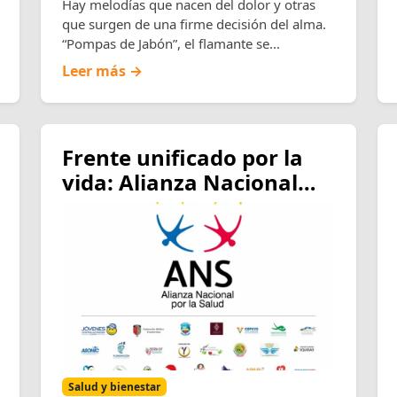
Hay melodías que nacen del dolor y otras
que surgen de una firme decisión del alma.
“Pompas de Jabón”, el flamante se...
Leer más →
Frente unificado por la
vida: Alianza Nacional
por la Salud y gremios
médicos exigen al
Gobierno declarar la
salud como prioridad
nacional
Salud y bienestar