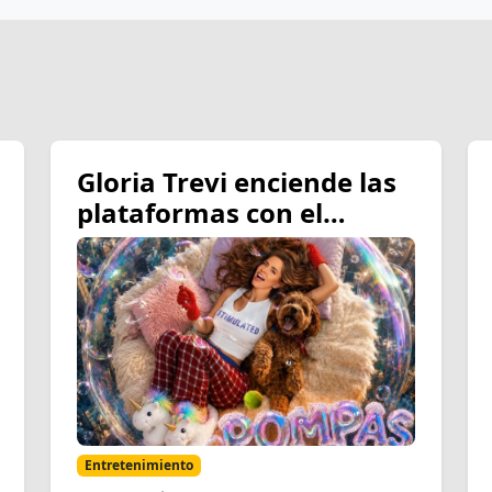
Gloria Trevi enciende las
plataformas con el
estreno de su nuevo
sencillo “Pompas de
Jabón”
Entretenimiento