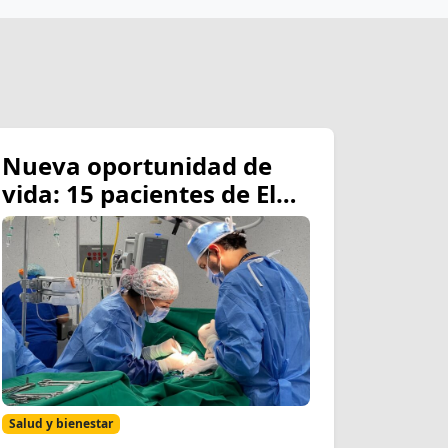
Nueva oportunidad de
vida: 15 pacientes de El
Coca viajan a Quito para
recibir cirugías gratuitas
tras exitosas brigadas
médicas
Salud y bienestar