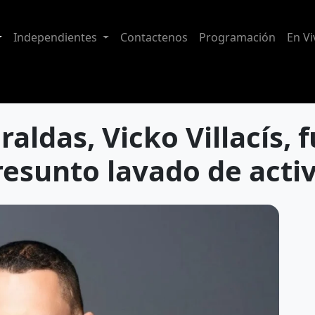
Independientes
Contactenos
Programación
En Vi
aldas, Vicko Villacís, 
resunto lavado de acti