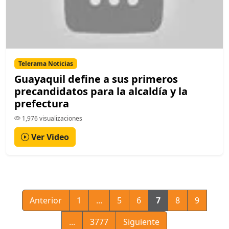
Telerama Noticias
Guayaquil define a sus primeros
precandidatos para la alcaldía y la
prefectura
1,976 visualizaciones
Ver Video
Anterior
1
...
5
6
7
8
9
...
3777
Siguiente