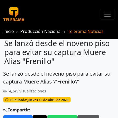
Inicio
Producción Nacional
Telerama Noticias
Se lanzó desde el noveno piso
para evitar su captura Muere
Alias "Frenillo"
Se lanzó desde el noveno piso para evitar su
Se lanzó desde el noveno piso para evitar su captura Muere Alias "Frenillo"
captura Muere Alias \"Frenillo\"
4,349 visualizaciones
Publicado: Jueves 16 de Abril de 2026
Compartir: