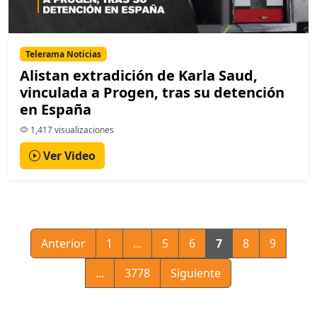
Telerama Noticias
Alistan extradición de Karla Saud,
vinculada a Progen, tras su detención
en España
1,417 visualizaciones
Ver Video
Anterior
1
...
5
6
7
8
9
...
3778
Siguiente