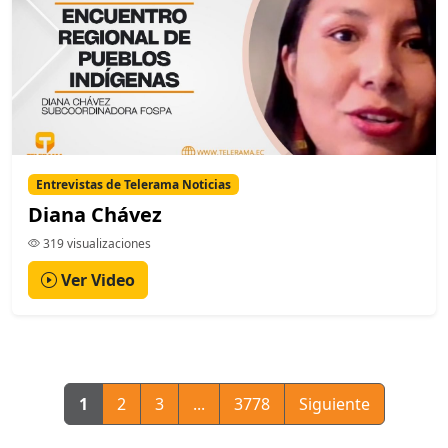
Entrevistas de Telerama Noticias
Diana Chávez
319 visualizaciones
Ver Video
1
2
3
...
3778
Siguiente