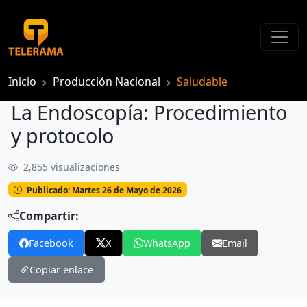
Inicio
Producción Nacional
Saludable
La Endoscopía: Procedimiento
y protocolo
2,855 visualizaciones
La Endoscopía: Procedimiento y protocolo
Publicado: Martes 26 de Mayo de 2026
Compartir:
Facebook
X
WhatsApp
Email
Copiar enlace