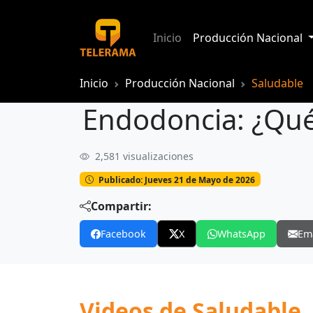
Inicio
Producción Nacional
Inicio
Producción Nacional
Saludable
Endodoncia: ¿Qué
2,581 visualizaciones
Endodoncia: ¿Qué es y cuándo es nece
Publicado: Jueves 21 de Mayo de 2026
Compartir:
Facebook
X
WhatsApp
Em
Videos de Saludable