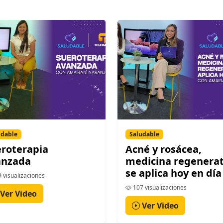
udable
Saludable
roterapia
Acné y rosácea,
anzada
medicina regenerat
se aplica hoy en día
 visualizaciones
107 visualizaciones
Ver Video
Ver Video