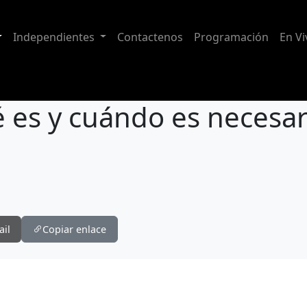
Independientes
Contactenos
Programación
En Vi
 es y cuándo es necesar
saria?
ail
Copiar enlace