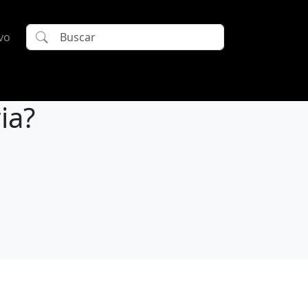
vo
ia?