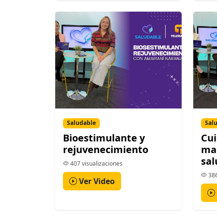
Saludable
Sal
Bioestimulante y
Cui
rejuvenecimiento
man
sal
407 visualizaciones
386
Ver Video