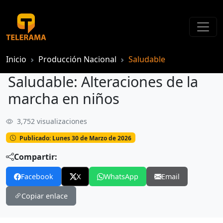
Inicio
Producción Nacional
Saludable
Saludable: Alteraciones de la
marcha en niños
3,752 visualizaciones
Saludable: Alteraciones de la marcha en niños
Publicado: Lunes 30 de Marzo de 2026
Compartir:
Facebook
X
WhatsApp
Email
Copiar enlace