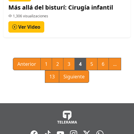
Más allá del bisturí: Cirugía infantil
1,306 visualizaciones
Ver Video
Anterior
1
2
3
4
5
6
...
13
Siguiente