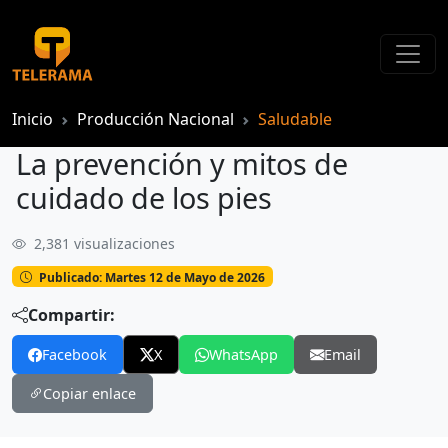
Inicio
Producción Nacional
Saludable
La prevención y mitos de
cuidado de los pies
2,381 visualizaciones
La prevención y mitos de cuidado de los pies
Publicado: Martes 12 de Mayo de 2026
Compartir:
Facebook
X
WhatsApp
Email
Copiar enlace