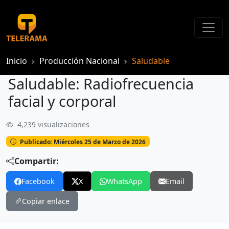
Inicio
Producción Nacional
Saludable
Saludable: Radiofrecuencia
facial y corporal
4,239 visualizaciones
Saludable: Radiofrecuencia facial y corporal
Publicado: Miércoles 25 de Marzo de 2026
Compartir:
Facebook
X
WhatsApp
Email
Copiar enlace