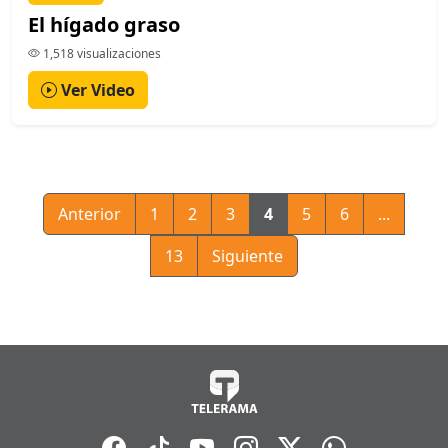
El hígado graso
1,518 visualizaciones
Ver Video
Anterior
1
2
3
4
5
6
...
13
Siguiente