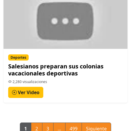
Deportes
Salesianos preparan sus colonias
vacacionales deportivas
2,280 visualizaciones
Ver Video
1
2
3
...
499
Siguiente