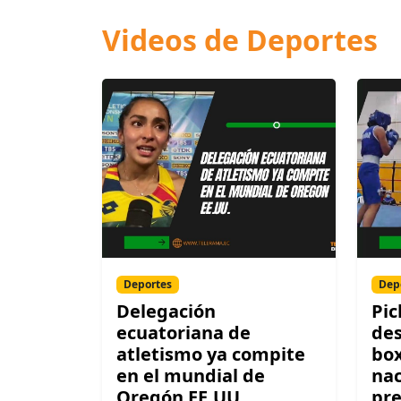
Videos de Deportes
Deportes
Dep
Delegación
Pic
ecuatoriana de
des
atletismo ya compite
box
en el mundial de
nac
Oregón EE.UU.
pre