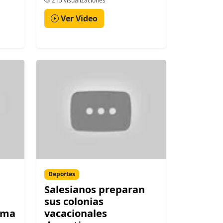
215 visualizaciones
Ver Video
Deportes
Salesianos preparan
sus colonias
ima
vacacionales