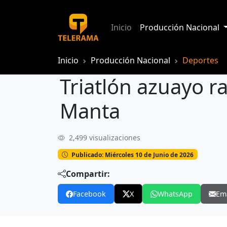
Inicio
Producción Nacional
Inicio
Producción Nacional
Deportes
Triatlón azuayo ra
Manta
2,499 visualizaciones
Triatlón azuayo ratificó su potencial 
Publicado: Miércoles 10 de Junio de 2026
Compartir:
Facebook
X
WhatsApp
Em