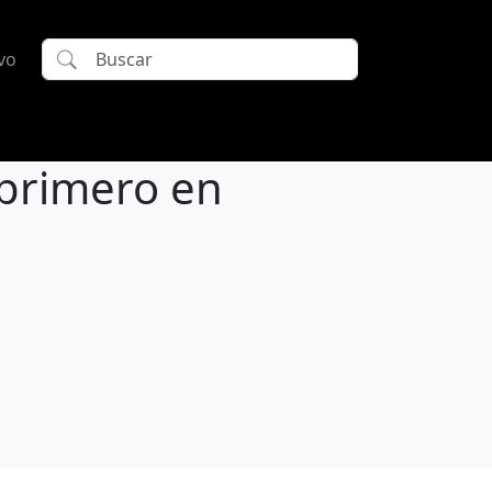
vo
e primero en