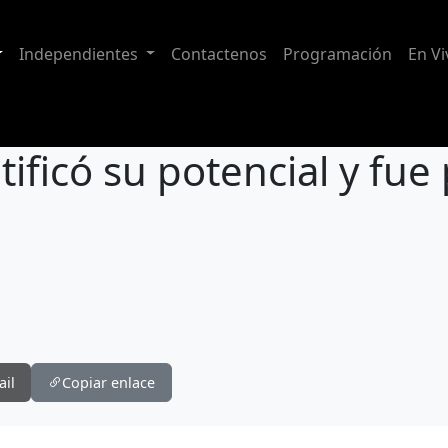
Independientes
Contactenos
Programación
En Vi
tificó su potencial y fu
y fue primero en Manta
ail
Copiar enlace