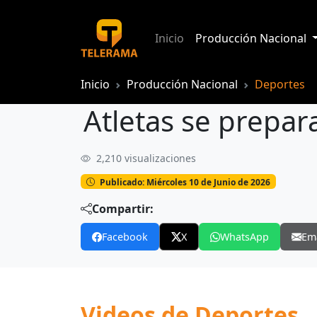
Inicio
Producción Nacional
Inicio
Producción Nacional
Deportes
Atletas se prepar
2,210 visualizaciones
Atletas se prepara para el Iberoameri
Publicado: Miércoles 10 de Junio de 2026
Compartir:
Facebook
X
WhatsApp
Em
Videos de Deportes