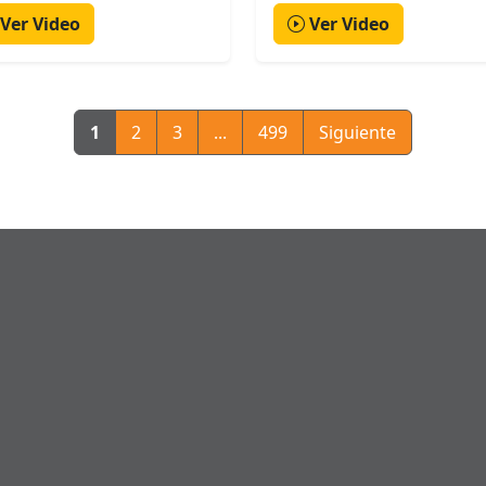
Ver Video
Ver Video
1
2
3
...
499
Siguiente