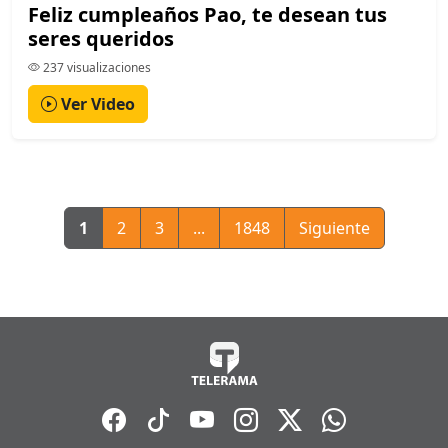
Feliz cumpleaños Pao, te desean tus
seres queridos
237 visualizaciones
Ver Video
1
2
3
...
1848
Siguiente