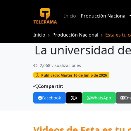
Inicio
Producción Nacional
Inicio
Producción Nacional
Esta es tu 
La universidad d
2,068 visualizaciones
La universidad de Cuenca presenta Mús
Publicado: Martes 16 de Junio de 2026
Compartir:
Facebook
X
WhatsApp
Em
Videos de Esta es tu 