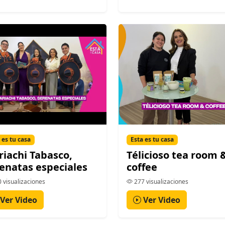
 es tu casa
Esta es tu casa
iachi Tabasco,
Télicioso tea room 
enatas especiales
coffee
 visualizaciones
277 visualizaciones
Ver Video
Ver Video