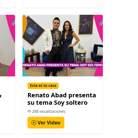
Esta es tu casa
&
Renato Abad presenta
su tema Soy soltero
288 visualizaciones
Ver Video