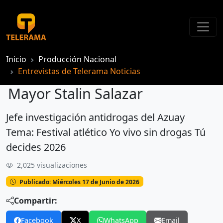
Inicio
Producción Nacional
Entrevistas de Telerama Noticias
Mayor Stalin Salazar
Jefe investigación antidrogas del Azuay
Mayor Stalin Salazar
Tema: Festival atlético Yo vivo sin drogas Tú
decides 2026
2,025 visualizaciones
Publicado: Miércoles 17 de Junio de 2026
Compartir:
Facebook
X
WhatsApp
Email