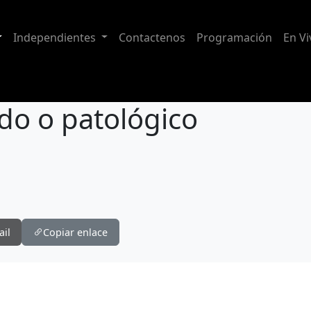
Independientes
Contactenos
Programación
En Vi
do o patológico
ail
Copiar enlace