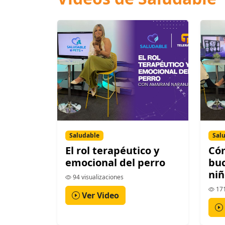
Saludable
Sal
El rol terapéutico y
Cóm
emocional del perro
buc
niñ
94 visualizaciones
171
Ver Video