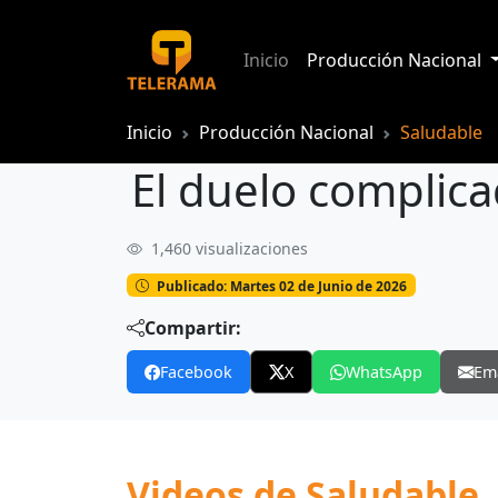
Inicio
Producción Nacional
Inicio
Producción Nacional
Saludable
El duelo complica
1,460 visualizaciones
El duelo complicado o patológico
Publicado: Martes 02 de Junio de 2026
Compartir:
Facebook
X
WhatsApp
Em
Videos de Saludable