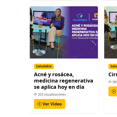
Saludable
Sal
Acné y rosácea,
Cir
medicina regenerativa
385
se aplica hoy en día
203 visualizaciones
Ver Video